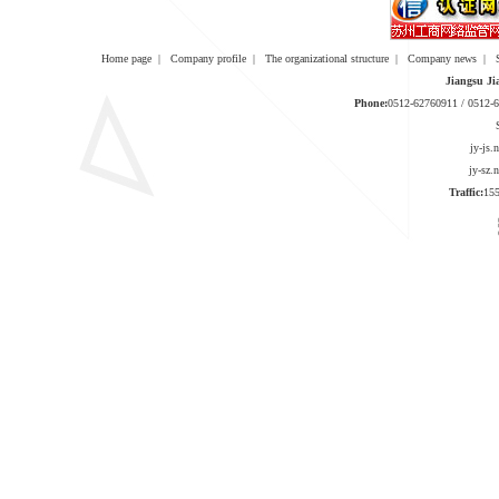
Home page
|
Company profile
|
The organizational structure
|
Company news
|
Jiangsu Ji
Phone:
0512-62760911 / 0512
jy-js
jy-sz
Traffic:
1