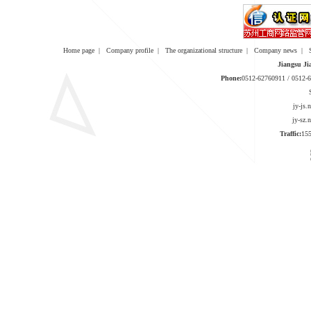
Home page
|
Company profile
|
The organizational structure
|
Company news
|
Jiangsu Ji
Phone:
0512-62760911 / 0512
jy-js
jy-sz
Traffic:
1