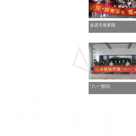
走进天使家园
“八一”慰问