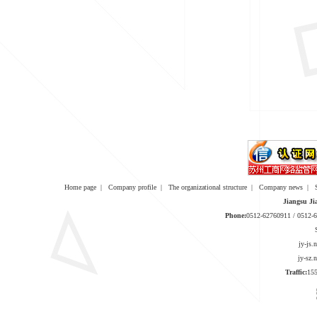
Home page
|
Company profile
|
The organizational structure
|
Company news
|
Jiangsu Ji
Phone:
0512-62760911 / 0512
jy-js
jy-sz
Traffic:
1