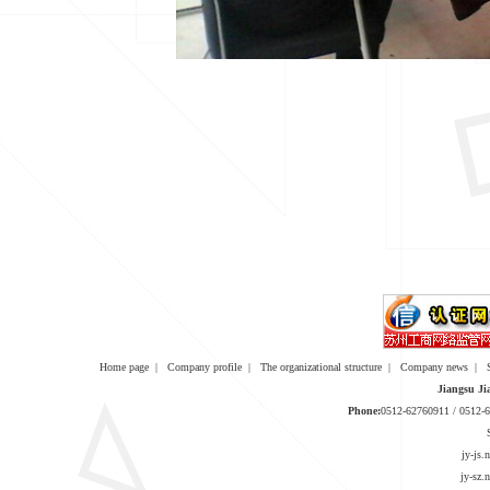
Home page
|
Company profile
|
The organizational structure
|
Company news
|
Jiangsu Ji
Phone:
0512-62760911 / 0512
jy-js
jy-sz