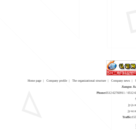
Home page
|
Company profile
|
The organizational structure
|
Company news
|
Jiangsu Ji
Phone:
0512-62760911 / 0512
jy-js
jy-sz
Traffic:
1