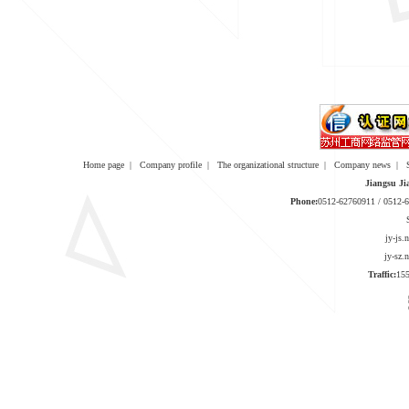
Home page
|
Company profile
|
The organizational structure
|
Company news
|
Jiangsu Ji
Phone:
0512-62760911 / 0512
jy-js
jy-sz
Traffic:
1