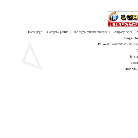
Home page
|
Company profile
|
The organizational structure
|
Company news
|
Jiangsu Ji
Phone:
0512-62760911 / 0512
jy-js
jy-sz
Traffic:
1